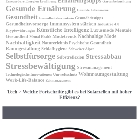
Ernährungstipps
Erneuerbare Energien
Gartenbeleuchtung
Ernährung
Gesunde Ernährung
Gesunde Lebensweise
Gesundheit
Gesundheitstipps
Gesundheitsbewusstsein
Gesundheitsvorsorge
Immunsystem stärken
Industrie 4.0
Künstliche Intelligenz
Luxusmode
Mentale
Kryptowährungen
Nachhaltige Mode
Gesundheit
Modetrends
Mental Health
Nachhaltigkeit
Naturerlebnis
Psychische Gesundheit
Raumgestaltung
Schlafhygiene
Schweizer Alpen
Selbstfürsorge
Stressabbau
Selbstreflexion
Stressbewältigung
Stressmanagement
Wohnraumgestaltung
Umweltschutz
Technologische Innovationen
Work-Life-Balance
Zeitmanagement
Tech
>
Welche Fortschritte gibt es bei Solarzellen mit hoher
Effizienz?