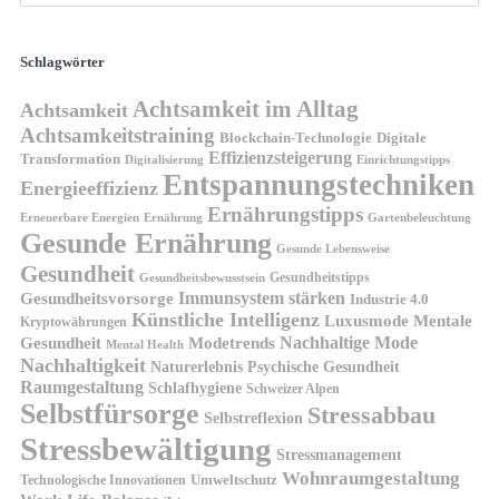
Schlagwörter
Achtsamkeit im Alltag
Achtsamkeit
Achtsamkeitstraining
Blockchain-Technologie
Digitale
Effizienzsteigerung
Transformation
Digitalisierung
Einrichtungstipps
Entspannungstechniken
Energieeffizienz
Ernährungstipps
Erneuerbare Energien
Gartenbeleuchtung
Ernährung
Gesunde Ernährung
Gesunde Lebensweise
Gesundheit
Gesundheitstipps
Gesundheitsbewusstsein
Gesundheitsvorsorge
Immunsystem stärken
Industrie 4.0
Künstliche Intelligenz
Luxusmode
Mentale
Kryptowährungen
Nachhaltige Mode
Gesundheit
Modetrends
Mental Health
Nachhaltigkeit
Naturerlebnis
Psychische Gesundheit
Raumgestaltung
Schlafhygiene
Schweizer Alpen
Selbstfürsorge
Stressabbau
Selbstreflexion
Stressbewältigung
Stressmanagement
Wohnraumgestaltung
Umweltschutz
Technologische Innovationen