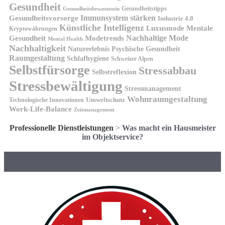
Gesundheit
Gesundheitstipps
Gesundheitsbewusstsein
Gesundheitsvorsorge
Immunsystem stärken
Industrie 4.0
Künstliche Intelligenz
Luxusmode
Mentale
Kryptowährungen
Nachhaltige Mode
Gesundheit
Modetrends
Mental Health
Nachhaltigkeit
Naturerlebnis
Psychische Gesundheit
Raumgestaltung
Schlafhygiene
Schweizer Alpen
Selbstfürsorge
Stressabbau
Selbstreflexion
Stressbewältigung
Stressmanagement
Wohnraumgestaltung
Umweltschutz
Technologische Innovationen
Work-Life-Balance
Zeitmanagement
Professionelle Dienstleistungen
>
Was macht ein Hausmeister
im Objektservice?