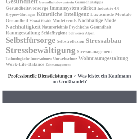
Gesundheit
Gesundheitstipps
Gesundheitsbewusstsein
Gesundheitsvorsorge
Immunsystem stärken
Industrie 4.0
Künstliche Intelligenz
Luxusmode
Mentale
Kryptowährungen
Nachhaltige Mode
Gesundheit
Modetrends
Mental Health
Nachhaltigkeit
Naturerlebnis
Psychische Gesundheit
Raumgestaltung
Schlafhygiene
Schweizer Alpen
Selbstfürsorge
Stressabbau
Selbstreflexion
Stressbewältigung
Stressmanagement
Wohnraumgestaltung
Umweltschutz
Technologische Innovationen
Work-Life-Balance
Zeitmanagement
Professionelle Dienstleistungen
>
Was leistet ein Kaufmann
im Großhandel?