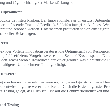
ung und trägt nachhaltig zur Markenstärkung bei.
 Neuprodukten
dukte birgt stets Risiken. Der Innovationsberater unterstützt Unterneh
er umfassende Tests und Feedback-Schleifen integriert. Auf diese Wei
annt und behoben werden. Unternehmen profitieren so von einer signif
anziellen Belastungen.
urcen
ekt der Vorteile Innovationsberater ist die Optimierung von Ressourcen
mpfiehlt effiziente Vorgehensweisen, die Zeit und Kosten sparen. Durc
en Teams werden Ressourcen effektiver genutzt, was nicht nur die Pro
hhaltigeren Unternehmensführung beiträgt.
h umsetzen
g von Innovationen erfordert eine sorgfältige und gut strukturierte He
ypenentwicklung eine wesentliche Rolle. Durch die Erstellung erster Pr
s Testing gelegt, das Rückschlüsse auf die Benutzerfreundlichkeit und
und Testing