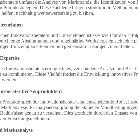
nsberaters umfasst die Analyse von Markttrends, die Identifikation von
 Produktstrategien. Diese Fachleute bringen strukturierte Methoden un
helfen, nachhaltig wettbewerbsfähig zu bleiben.
nternehmen
chen Innovationsberatern und Unternehmen ist essenziell für den Erfo
urch enge Abstimmungen und regelmäßige Workshops entsteht eine pro
ungen frühzeitig zu erkennen und gemeinsam Lösungen zu erarbeiten.
Expertise
es Innovationsberaters ermöglicht es, verschiedene Ansätze und Best P
n zu kombinieren. Diese Vielfalt fördert die Entwicklung innovativer Pr
t werden.
ionsberater bei Neuprodukten?
 Produkte spielt der Innovationsberater eine entscheidende Rolle, insb
 Marktanalyse. Er analysiert sorgfältig die aktuellen Marktbedingunge
e Bedürfnisse genau zu verstehen. Dies geschieht durch den Einsatz vo
tiven Forschungsmethoden.
nd Marktanalyse