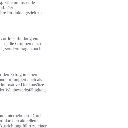
ng. Eine umfassende
ind. Der
hre Produkte gezielt zu
n zur Ideenfindung ein.
ise, die Gruppen dazu
k, sondern tragen auch
ür den Erfolg in einem
ondern fungiert auch als
t innovative Denkansätze.
der Wettbewerbsfähigkeit,
t von Unternehmen. Durch
odukte den aktuellen
usrichtung führt zu einer