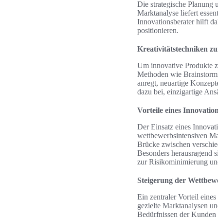
Die strategische Planung 
Marktanalyse liefert esse
Innovationsberater hilft 
positionieren.
Kreativitätstechniken z
Um innovative Produkte zu 
Methoden wie Brainstormi
anregt, neuartige Konzept
dazu bei, einzigartige Ans
Vorteile eines Innovati
Der Einsatz eines Innovati
wettbewerbsintensiven Mark
Brücke zwischen verschied
Besonders herausragend si
zur Risikominimierung und
Steigerung der Wettbewe
Ein zentraler Vorteil ein
gezielte Marktanalysen un
Bedürfnissen der Kunden e