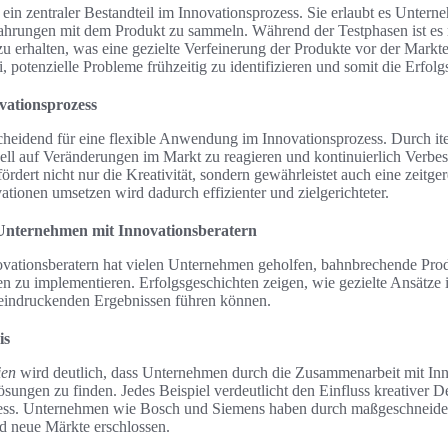
ein zentraler Bestandteil im Innovationsprozess. Sie erlaubt es Untern
rfahrungen mit dem Produkt zu sammeln. Während der Testphasen ist es 
 erhalten, was eine gezielte Verfeinerung der Produkte vor der Markte
i, potenzielle Probleme frühzeitig zu identifizieren und somit die Erfo
vationsprozess
heidend für eine flexible Anwendung im Innovationsprozess. Durch ite
nell auf Veränderungen im Markt zu reagieren und kontinuierlich Verb
rdert nicht nur die Kreativität, sondern gewährleistet auch eine zeitg
tionen umsetzen wird dadurch effizienter und zielgerichteter.
 Unternehmen mit Innovationsberatern
ationsberatern hat vielen Unternehmen geholfen, bahnbrechende Prod
ien zu implementieren. Erfolgsgeschichten zeigen, wie gezielte Ansätze
eeindruckenden Ergebnissen führen können.
is
ien
wird deutlich, dass Unternehmen durch die Zusammenarbeit mit Inno
sungen zu finden. Jedes Beispiel verdeutlicht den Einfluss kreativer 
ess. Unternehmen wie Bosch und Siemens haben durch maßgeschneider
nd neue Märkte erschlossen.