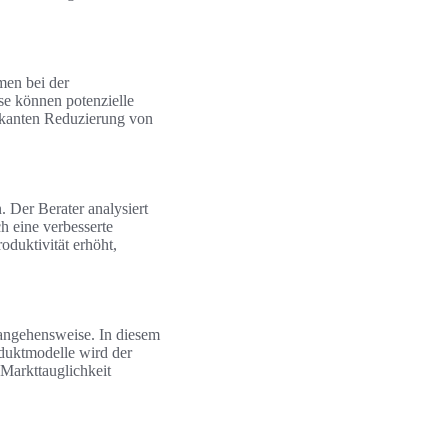
men bei der
se können potenzielle
ikanten Reduzierung von
. Der Berater analysiert
h eine verbesserte
duktivität erhöht,
rangehensweise. In diesem
oduktmodelle wird der
 Markttauglichkeit