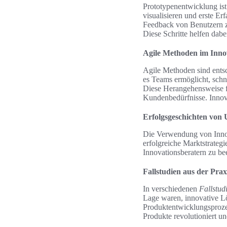
Prototypenentwicklung ist 
visualisieren und erste E
Feedback von Benutzern zu
Diese Schritte helfen dabe
Agile Methoden im Inno
Agile Methoden sind entsc
es Teams ermöglicht, sch
Diese Herangehensweise fö
Kundenbedürfnisse. Innova
Erfolgsgeschichten von
Die Verwendung von Innov
erfolgreiche Marktstrateg
Innovationsberatern zu b
Fallstudien aus der Prax
In verschiedenen
Fallstud
Lage waren, innovative Lö
Produktentwicklungsproz
Produkte revolutioniert u