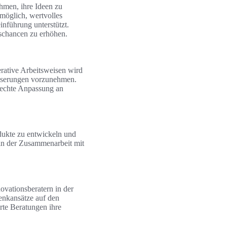
ehmen, ihre Ideen zu
möglich, wertvolles
inführung unterstützt.
lgschancen zu erhöhen.
rative Arbeitsweisen wird
esserungen vorzunehmen.
erechte Anpassung an
ukte zu entwickeln und
 in der Zusammenarbeit mit
vationsberatern in der
Denkansätze auf den
te Beratungen ihre