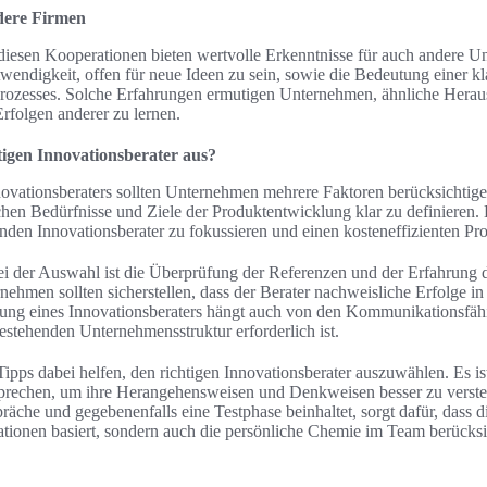
dere Firmen
diesen Kooperationen bieten wertvolle Erkenntnisse für auch andere U
wendigkeit, offen für neue Ideen zu sein, sowie die Bedeutung einer 
rozesses. Solche Erfahrungen ermutigen Unternehmen, ähnliche Hera
rfolgen anderer zu lernen.
igen Innovationsberater aus?
ovationsberaters sollten Unternehmen mehrere Faktoren berücksichtigen
schen Bedürfnisse und Ziele der Produktentwicklung klar zu definieren.
den Innovationsberater zu fokussieren und einen kosteneffizienten Pro
ei der Auswahl ist die Überprüfung der Referenzen und der Erfahrung d
ehmen sollten sicherstellen, dass der Berater nachweisliche Erfolge in
ung eines Innovationsberaters hängt auch von den Kommunikationsfähi
stehenden Unternehmensstruktur erforderlich ist.
ipps dabei helfen, den richtigen Innovationsberater auszuwählen. Es ist
sprechen, um ihre Herangehensweisen und Denkweisen besser zu verste
äche und gegebenenfalls eine Testphase beinhaltet, sorgt dafür, dass d
kationen basiert, sondern auch die persönliche Chemie im Team berücksi