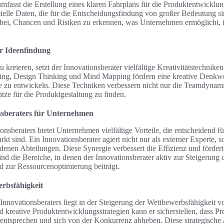
umfasst die Erstellung eines klaren Fahrplans für die Produktentwicklu
ntielle Daten, die für die Entscheidungsfindung von großer Bedeutung s
dabei, Chancen und Risiken zu erkennen, was Unternehmen ermöglicht, i
ur Ideenfindung
kreieren, setzt der Innovationsberater vielfältige Kreativitätstechnike
ng, Design Thinking und Mind Mapping fördern eine kreative Denkwe
e zu entwickeln. Diese Techniken verbessern nicht nur die Teamdynami
ätze für die Produktgestaltung zu finden.
onsberaters für Unternehmen
onsberaters bietet Unternehmen vielfältige Vorteile, die entscheidend f
t sind. Ein Innovationsberater agiert nicht nur als externer Experte, s
enen Abteilungen. Diese Synergie verbessert die Effizienz und förder
nd die Bereiche, in denen der Innovationsberater aktiv zur Steigerung 
 zur Ressourcenoptimierung beiträgt.
rbsfähigkeit
es Innovationsberaters liegt in der Steigerung der Wettbewerbsfähigkei
d kreative Produktentwicklungsstrategien kann er sicherstellen, dass Pr
ntsprechen und sich von der Konkurrenz abheben. Diese strategische A