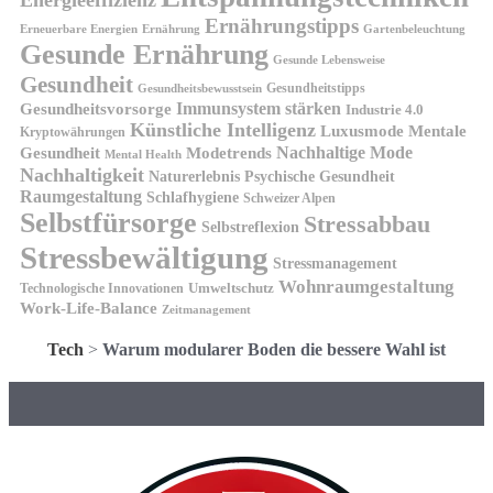
Energieeffizienz
Ernährungstipps
Erneuerbare Energien
Gartenbeleuchtung
Ernährung
Gesunde Ernährung
Gesunde Lebensweise
Gesundheit
Gesundheitstipps
Gesundheitsbewusstsein
Gesundheitsvorsorge
Immunsystem stärken
Industrie 4.0
Künstliche Intelligenz
Luxusmode
Mentale
Kryptowährungen
Nachhaltige Mode
Gesundheit
Modetrends
Mental Health
Nachhaltigkeit
Naturerlebnis
Psychische Gesundheit
Raumgestaltung
Schlafhygiene
Schweizer Alpen
Selbstfürsorge
Stressabbau
Selbstreflexion
Stressbewältigung
Stressmanagement
Wohnraumgestaltung
Umweltschutz
Technologische Innovationen
Work-Life-Balance
Zeitmanagement
Tech
>
Warum modularer Boden die bessere Wahl ist