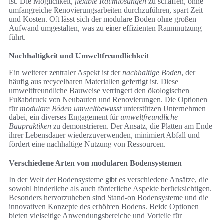
ist. Die Möglichkeit,
flexible Raumlösungen
zu schaffen, ohne
umfangreiche Renovierungsarbeiten durchzuführen, spart Zeit
und Kosten. Oft lässt sich der modulare Boden ohne großen
Aufwand umgestalten, was zu einer effizienten Raumnutzung
führt.
Nachhaltigkeit und Umweltfreundlichkeit
Ein weiterer zentraler Aspekt ist der
nachhaltige Boden
, der
häufig aus recycelbaren Materialien gefertigt ist. Diese
umweltfreundliche Bauweise verringert den ökologischen
Fußabdruck von Neubauten und Renovierungen. Die Optionen
für
modulare Böden umweltbewusst
unterstützen Unternehmen
dabei, ein diverses Engagement für
umweltfreundliche
Baupraktiken
zu demonstrieren. Der Ansatz, die Platten am Ende
ihrer Lebensdauer wiederzuverwenden, minimiert Abfall und
fördert eine nachhaltige Nutzung von Ressourcen.
Verschiedene Arten von modularen Bodensystemen
In der Welt der Bodensysteme gibt es verschiedene Ansätze, die
sowohl hinderliche als auch förderliche Aspekte berücksichtigen.
Besonders hervorzuheben sind Stand-on Bodensysteme und die
innovativen Konzepte des erhöhten Bodens. Beide Optionen
bieten vielseitige Anwendungsbereiche und Vorteile für