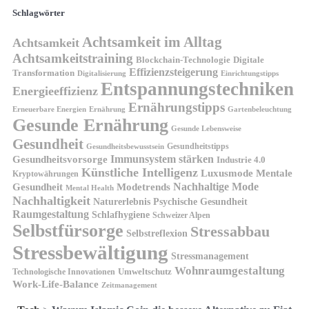
Schlagwörter
Achtsamkeit im Alltag
Achtsamkeit
Achtsamkeitstraining
Blockchain-Technologie
Digitale
Effizienzsteigerung
Transformation
Digitalisierung
Einrichtungstipps
Entspannungstechniken
Energieeffizienz
Ernährungstipps
Erneuerbare Energien
Gartenbeleuchtung
Ernährung
Gesunde Ernährung
Gesunde Lebensweise
Gesundheit
Gesundheitstipps
Gesundheitsbewusstsein
Gesundheitsvorsorge
Immunsystem stärken
Industrie 4.0
Künstliche Intelligenz
Luxusmode
Mentale
Kryptowährungen
Nachhaltige Mode
Gesundheit
Modetrends
Mental Health
Nachhaltigkeit
Naturerlebnis
Psychische Gesundheit
Raumgestaltung
Schlafhygiene
Schweizer Alpen
Selbstfürsorge
Stressabbau
Selbstreflexion
Stressbewältigung
Stressmanagement
Wohnraumgestaltung
Umweltschutz
Technologische Innovationen
Work-Life-Balance
Zeitmanagement