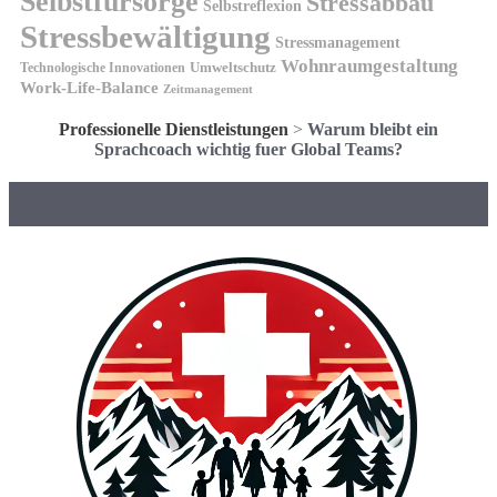
Selbstfürsorge
Stressabbau
Selbstreflexion
Stressbewältigung
Stressmanagement
Wohnraumgestaltung
Umweltschutz
Technologische Innovationen
Work-Life-Balance
Zeitmanagement
Professionelle Dienstleistungen
>
Warum bleibt ein
Sprachcoach wichtig fuer Global Teams?