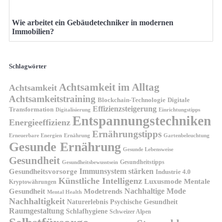
Wie arbeitet ein Gebäudetechniker in modernen
Immobilien?
Schlagwörter
Achtsamkeit im Alltag
Achtsamkeit
Achtsamkeitstraining
Blockchain-Technologie
Digitale
Effizienzsteigerung
Transformation
Digitalisierung
Einrichtungstipps
Entspannungstechniken
Energieeffizienz
Ernährungstipps
Erneuerbare Energien
Gartenbeleuchtung
Ernährung
Gesunde Ernährung
Gesunde Lebensweise
Gesundheit
Gesundheitstipps
Gesundheitsbewusstsein
Gesundheitsvorsorge
Immunsystem stärken
Industrie 4.0
Künstliche Intelligenz
Luxusmode
Mentale
Kryptowährungen
Nachhaltige Mode
Gesundheit
Modetrends
Mental Health
Nachhaltigkeit
Naturerlebnis
Psychische Gesundheit
Raumgestaltung
Schlafhygiene
Schweizer Alpen