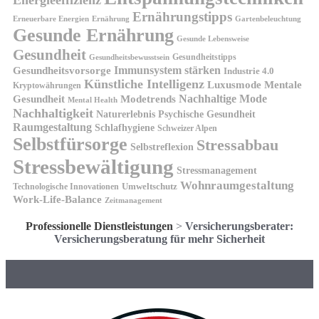
Energieeffizienz
Ernährungstipps
Erneuerbare Energien
Gartenbeleuchtung
Ernährung
Gesunde Ernährung
Gesunde Lebensweise
Gesundheit
Gesundheitstipps
Gesundheitsbewusstsein
Gesundheitsvorsorge
Immunsystem stärken
Industrie 4.0
Künstliche Intelligenz
Luxusmode
Mentale
Kryptowährungen
Nachhaltige Mode
Gesundheit
Modetrends
Mental Health
Nachhaltigkeit
Naturerlebnis
Psychische Gesundheit
Raumgestaltung
Schlafhygiene
Schweizer Alpen
Selbstfürsorge
Stressabbau
Selbstreflexion
Stressbewältigung
Stressmanagement
Wohnraumgestaltung
Umweltschutz
Technologische Innovationen
Work-Life-Balance
Zeitmanagement
Professionelle Dienstleistungen
>
Versicherungsberater:
Versicherungsberatung für mehr Sicherheit