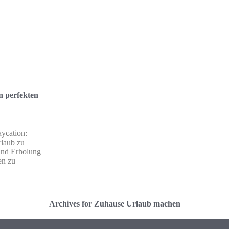
n perfekten
aycation:
rlaub zu
und Erholung
en zu
Archives for Zuhause Urlaub machen