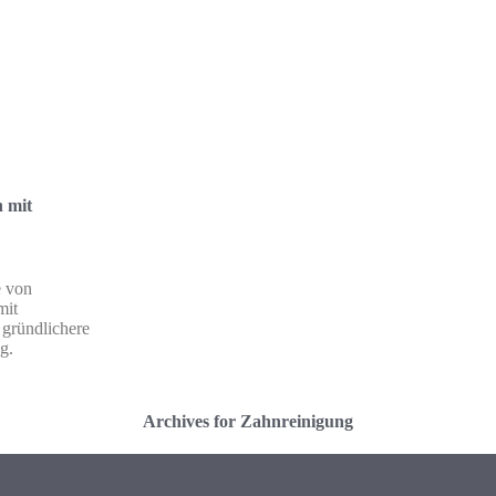
n mit
e von
mit
 gründlichere
g.
Archives for Zahnreinigung