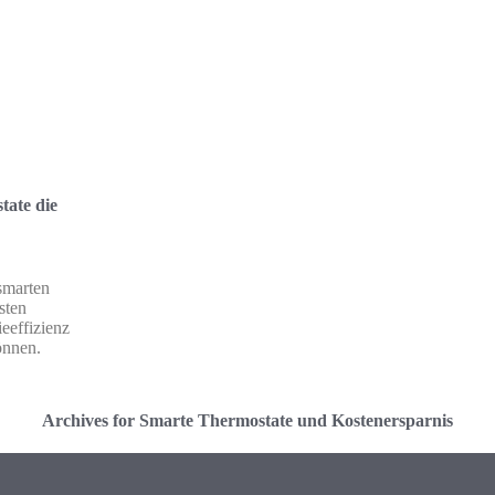
ate die
 smarten
sten
eeffizienz
önnen.
Archives for Smarte Thermostate und Kostenersparnis