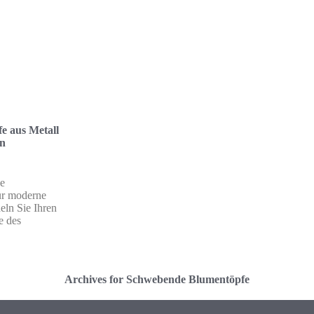
e aus Metall
en
e
ür moderne
ln Sie Ihren
e des
Archives for Schwebende Blumentöpfe