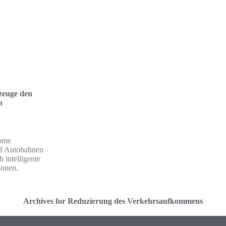
zeuge den
n
nome
uf Autobahnen
 intelligente
önnen.
Archives for Reduzierung des Verkehrsaufkommens