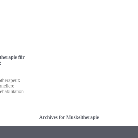
therapie für
g
therapeut:
hnellere
habilitation
Archives for Muskeltherapie