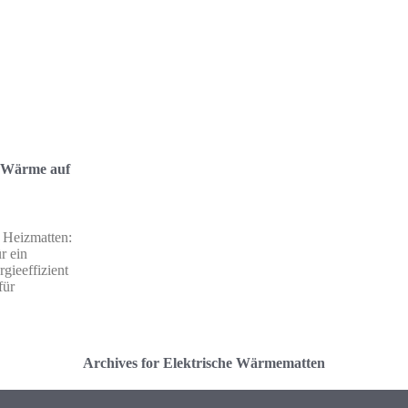
: Wärme auf
 Heizmatten:
r ein
gieeffizient
für
Archives for Elektrische Wärmematten