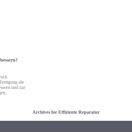
rbessern?
ruck
Fertigung die
essern und zur
gen.
Archives for Effiziente Reparatur