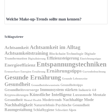
Welche Make-up-Trends sollte man kennen?
Schlagwörter
Achtsamkeit im Alltag
Achtsamkeit
Achtsamkeitstraining
Blockchain-Technologie
Digitale
Effizienzsteigerung
Transformation
Digitalisierung
Einrichtungstipps
Entspannungstechniken
Energieeffizienz
Ernährungstipps
Erneuerbare Energien
Gartenbeleuchtung
Ernährung
Gesunde Ernährung
Gesunde Lebensweise
Gesundheit
Gesundheitstipps
Gesundheitsbewusstsein
Gesundheitsvorsorge
Immunsystem stärken
Industrie 4.0
Künstliche Intelligenz
Luxusmode
Mentale
Kryptowährungen
Nachhaltige Mode
Gesundheit
Modetrends
Mental Health
Nachhaltigkeit
Naturerlebnis
Psychische Gesundheit
Raumgestaltung
Schlafhygiene
Schweizer Alpen