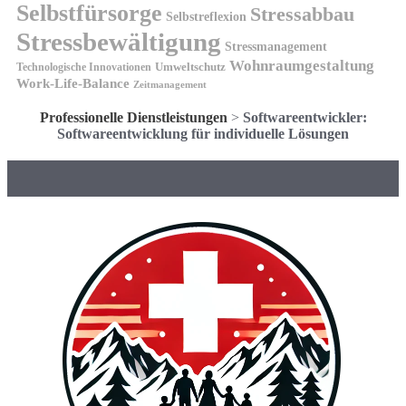
Selbstfürsorge
Stressabbau
Selbstreflexion
Stressbewältigung
Stressmanagement
Wohnraumgestaltung
Umweltschutz
Technologische Innovationen
Work-Life-Balance
Zeitmanagement
Professionelle Dienstleistungen
>
Softwareentwickler:
Softwareentwicklung für individuelle Lösungen