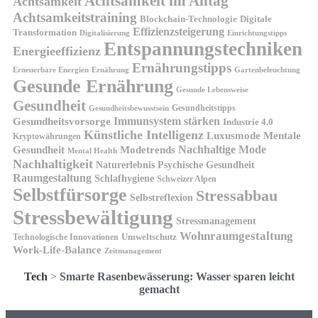
Achtsamkeit im Alltag
Achtsamkeit
Achtsamkeitstraining
Blockchain-Technologie
Digitale
Effizienzsteigerung
Transformation
Digitalisierung
Einrichtungstipps
Entspannungstechniken
Energieeffizienz
Ernährungstipps
Erneuerbare Energien
Gartenbeleuchtung
Ernährung
Gesunde Ernährung
Gesunde Lebensweise
Gesundheit
Gesundheitstipps
Gesundheitsbewusstsein
Gesundheitsvorsorge
Immunsystem stärken
Industrie 4.0
Künstliche Intelligenz
Luxusmode
Mentale
Kryptowährungen
Nachhaltige Mode
Gesundheit
Modetrends
Mental Health
Nachhaltigkeit
Naturerlebnis
Psychische Gesundheit
Raumgestaltung
Schlafhygiene
Schweizer Alpen
Selbstfürsorge
Stressabbau
Selbstreflexion
Stressbewältigung
Stressmanagement
Wohnraumgestaltung
Umweltschutz
Technologische Innovationen
Work-Life-Balance
Zeitmanagement
Tech
>
Smarte Rasenbewässerung: Wasser sparen leicht
gemacht