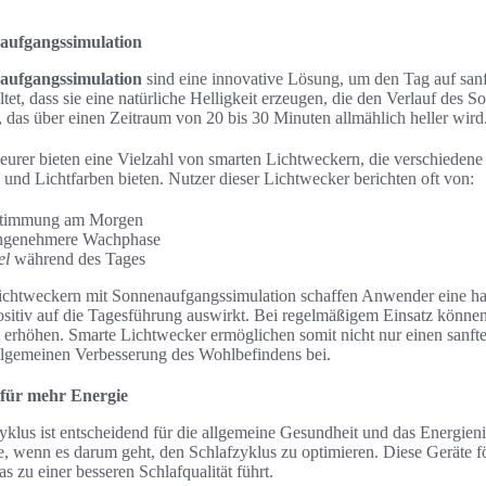
aufgangssimulation
aufgangssimulation
sind eine innovative Lösung, um den Tag auf san
ltet, dass sie eine natürliche Helligkeit erzeugen, die den Verlauf des S
, das über einen Zeitraum von 20 bis 30 Minuten allmählich heller wird
urer bieten eine Vielzahl von smarten Lichtweckern, die verschiedene
 und Lichtfarben bieten. Nutzer dieser Lichtwecker berichten oft von:
Stimmung am Morgen
 angenehmere Wachphase
el
während des Tages
ichtweckern mit Sonnenaufgangssimulation schaffen Anwender eine h
ositiv auf die Tagesführung auswirkt. Bei regelmäßigem Einsatz können
t erhöhen. Smarte Lichtwecker ermöglichen somit nicht nur einen sanfte
llgemeinen Verbesserung des Wohlbefindens bei.
 für mehr Energie
fzyklus ist entscheidend für die allgemeine Gesundheit und das Energie
le, wenn es darum geht, den Schlafzyklus zu optimieren. Diese Geräte f
 zu einer besseren Schlafqualität führt.