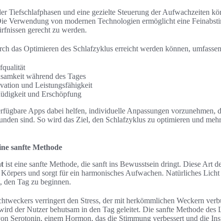
er Tiefschlafphasen und eine gezielte Steuerung der Aufwachzeiten kö
Die Verwendung von modernen Technologien ermöglicht eine Feinabst
rfnissen gerecht zu werden.
durch das Optimieren des Schlafzyklus erreicht werden können, umfassen
qualität
samkeit während des Tages
vation und Leistungsfähigkeit
üdigkeit und Erschöpfung
rfügbare Apps dabei helfen, individuelle Anpassungen vorzunehmen, d
unden sind. So wird das Ziel, den Schlafzyklus zu optimieren und meh
ine sanfte Methode
t
ist eine sanfte Methode, die sanft ins Bewusstsein dringt. Diese Art 
Körpers und sorgt für ein harmonisches Aufwachen. Natürliches Licht 
ist, den Tag zu beginnen.
tweckers verringert den Stress, der mit herkömmlichen Weckern verbun
n wird der Nutzer behutsam in den Tag geleitet. Die sanfte Methode des
n Serotonin, einem Hormon, das die Stimmung verbessert und die Insul