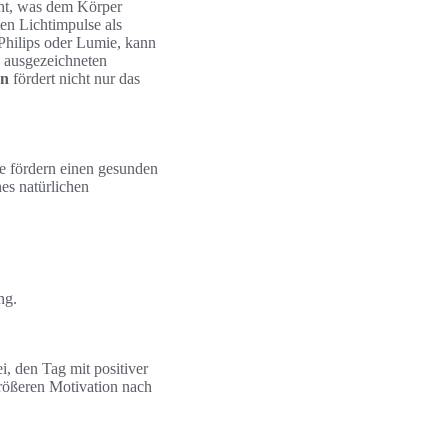
öht, was dem Körper
en Lichtimpulse als
Philips oder Lumie, kann
u ausgezeichneten
on
fördert nicht nur das
Sie fördern einen gesunden
nes natürlichen
ng.
, den Tag mit positiver
größeren Motivation nach