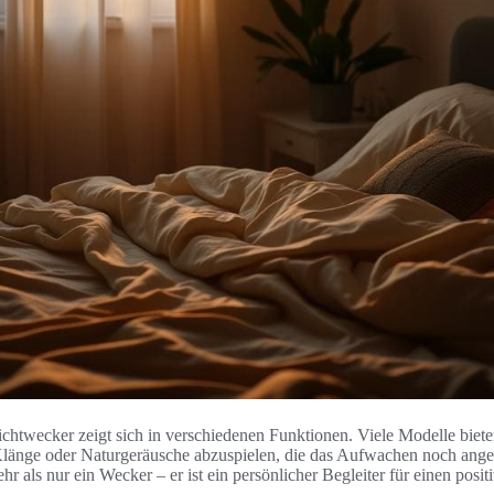
Lichtwecker zeigt sich in verschiedenen Funktionen. Viele Modelle biete
Klänge oder Naturgeräusche abzuspielen, die das Aufwachen noch ange
hr als nur ein Wecker – er ist ein persönlicher Begleiter für einen posi