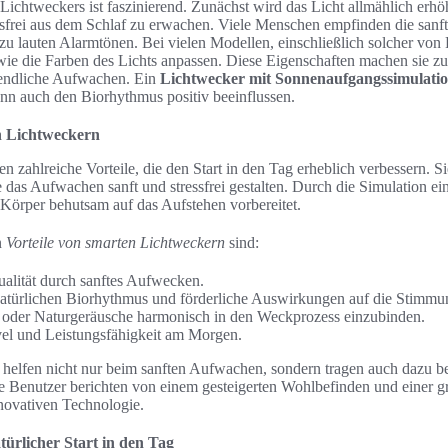
Lichtweckers ist faszinierend. Zunächst wird das Licht allmählich erh
essfrei aus dem Schlaf zu erwachen. Viele Menschen empfinden die sanft
u lauten Alarmtönen. Bei vielen Modellen, einschließlich solcher von 
owie die Farben des Lichts anpassen. Diese Eigenschaften machen sie z
gendliche Aufwachen. Ein
Lichtwecker mit Sonnenaufgangssimulati
nn auch den Biorhythmus positiv beeinflussen.
n Lichtweckern
en zahlreiche Vorteile, die den Start in den Tag erheblich verbessern. 
e das Aufwachen sanft und stressfrei gestalten. Durch die Simulation ei
Körper behutsam auf das Aufstehen vorbereitet.
n
Vorteile von smarten Lichtweckern
sind:
ualität durch sanftes Aufwecken.
natürlichen Biorhythmus und förderliche Auswirkungen auf die Stimmu
 oder Naturgeräusche harmonisch in den Weckprozess einzubinden.
vel und Leistungsfähigkeit am Morgen.
 helfen nicht nur beim sanften Aufwachen, sondern tragen auch dazu bei
e Benutzer berichten von einem gesteigerten Wohlbefinden und einer 
novativen Technologie.
ürlicher Start in den Tag