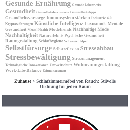
Gesunde Ernährung
Gesunde Lebensweise
Gesundheit
Gesundheitstipps
Gesundheitsbewusstsein
Gesundheitsvorsorge
Immunsystem stärken
Industrie 4.0
Künstliche Intelligenz
Luxusmode
Mentale
Kryptowährungen
Nachhaltige Mode
Gesundheit
Modetrends
Mental Health
Nachhaltigkeit
Naturerlebnis
Psychische Gesundheit
Raumgestaltung
Schlafhygiene
Schweizer Alpen
Selbstfürsorge
Stressabbau
Selbstreflexion
Stressbewältigung
Stressmanagement
Wohnraumgestaltung
Umweltschutz
Technologische Innovationen
Work-Life-Balance
Zeitmanagement
Zuhause
>
Schlafzimmermöbel von Rauch: Stilvolle
Ordnung für jeden Raum