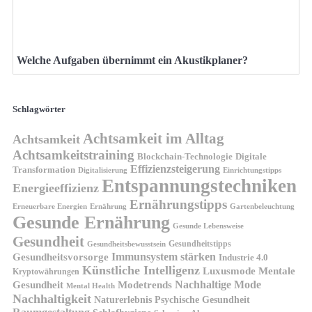
Welche Aufgaben übernimmt ein Akustikplaner?
Schlagwörter
Achtsamkeit im Alltag
Achtsamkeit
Achtsamkeitstraining
Blockchain-Technologie
Digitale
Effizienzsteigerung
Transformation
Digitalisierung
Einrichtungstipps
Entspannungstechniken
Energieeffizienz
Ernährungstipps
Erneuerbare Energien
Gartenbeleuchtung
Ernährung
Gesunde Ernährung
Gesunde Lebensweise
Gesundheit
Gesundheitstipps
Gesundheitsbewusstsein
Gesundheitsvorsorge
Immunsystem stärken
Industrie 4.0
Künstliche Intelligenz
Luxusmode
Mentale
Kryptowährungen
Nachhaltige Mode
Gesundheit
Modetrends
Mental Health
Nachhaltigkeit
Naturerlebnis
Psychische Gesundheit