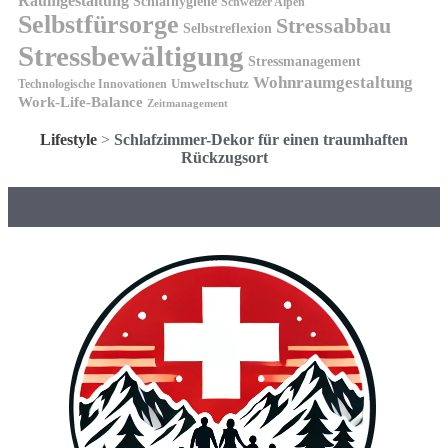
Raumgestaltung
Schlafhygiene
Schweizer Alpen
Selbstfürsorge
Stressabbau
Selbstreflexion
Stressbewältigung
Stressmanagement
Wohnraumgestaltung
Umweltschutz
Technologische Innovationen
Work-Life-Balance
Zeitmanagement
Lifestyle
>
Schlafzimmer-Dekor für einen traumhaften
Rückzugsort