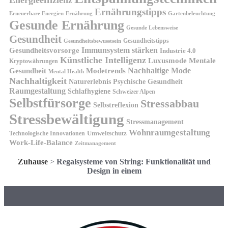
Energieeffizienz
Ernährungstipps
Erneuerbare Energien
Gartenbeleuchtung
Ernährung
Gesunde Ernährung
Gesunde Lebensweise
Gesundheit
Gesundheitstipps
Gesundheitsbewusstsein
Gesundheitsvorsorge
Immunsystem stärken
Industrie 4.0
Künstliche Intelligenz
Luxusmode
Mentale
Kryptowährungen
Nachhaltige Mode
Gesundheit
Modetrends
Mental Health
Nachhaltigkeit
Naturerlebnis
Psychische Gesundheit
Raumgestaltung
Schlafhygiene
Schweizer Alpen
Selbstfürsorge
Stressabbau
Selbstreflexion
Stressbewältigung
Stressmanagement
Wohnraumgestaltung
Umweltschutz
Technologische Innovationen
Work-Life-Balance
Zeitmanagement
Zuhause
>
Regalsysteme von String: Funktionalität und
Design in einem