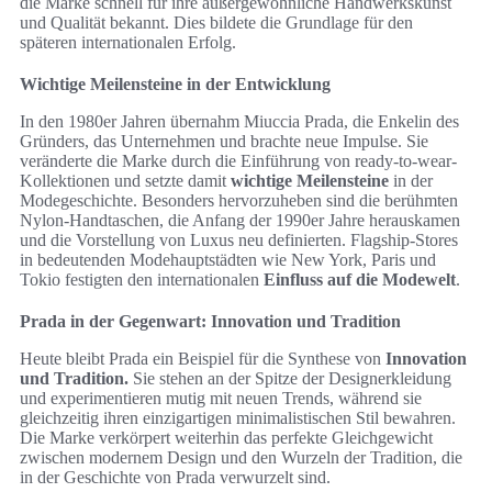
die Marke schnell für ihre außergewöhnliche Handwerkskunst
und Qualität bekannt. Dies bildete die Grundlage für den
späteren internationalen Erfolg.
Wichtige Meilensteine in der Entwicklung
In den 1980er Jahren übernahm Miuccia Prada, die Enkelin des
Gründers, das Unternehmen und brachte neue Impulse. Sie
veränderte die Marke durch die Einführung von ready-to-wear-
Kollektionen und setzte damit
wichtige Meilensteine
in der
Modegeschichte. Besonders hervorzuheben sind die berühmten
Nylon-Handtaschen, die Anfang der 1990er Jahre herauskamen
und die Vorstellung von Luxus neu definierten. Flagship-Stores
in bedeutenden Modehauptstädten wie New York, Paris und
Tokio festigten den internationalen
Einfluss auf die Modewelt
.
Prada in der Gegenwart: Innovation und Tradition
Heute bleibt Prada ein Beispiel für die Synthese von
Innovation
und Tradition.
Sie stehen an der Spitze der Designerkleidung
und experimentieren mutig mit neuen Trends, während sie
gleichzeitig ihren einzigartigen minimalistischen Stil bewahren.
Die Marke verkörpert weiterhin das perfekte Gleichgewicht
zwischen modernem Design und den Wurzeln der Tradition, die
in der Geschichte von Prada verwurzelt sind.