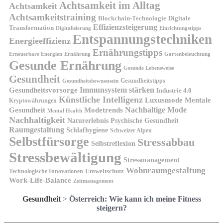
Achtsamkeit im Alltag
Achtsamkeit
Achtsamkeitstraining
Blockchain-Technologie
Digitale
Effizienzsteigerung
Transformation
Digitalisierung
Einrichtungstipps
Entspannungstechniken
Energieeffizienz
Ernährungstipps
Erneuerbare Energien
Gartenbeleuchtung
Ernährung
Gesunde Ernährung
Gesunde Lebensweise
Gesundheit
Gesundheitstipps
Gesundheitsbewusstsein
Gesundheitsvorsorge
Immunsystem stärken
Industrie 4.0
Künstliche Intelligenz
Luxusmode
Mentale
Kryptowährungen
Nachhaltige Mode
Gesundheit
Modetrends
Mental Health
Nachhaltigkeit
Naturerlebnis
Psychische Gesundheit
Raumgestaltung
Schlafhygiene
Schweizer Alpen
Selbstfürsorge
Stressabbau
Selbstreflexion
Stressbewältigung
Stressmanagement
Wohnraumgestaltung
Umweltschutz
Technologische Innovationen
Work-Life-Balance
Zeitmanagement
Gesundheit
>
Österreich: Wie kann ich meine Fitness
steigern?