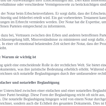
 und die Auswirkungen ihrer Entscheidungen auf. Dies kann insbesonder
rhältnisse oder verschiedene Vermögenswerte zu berücksichtigen sind
t der Notar beim Erbscheinverfahren. Er sorgt dafür, dass der Erbschei
htzeitig und fehlerfrei erteilt wird. Ein gut vorbereitetes Testament kan
zungen im Erbrecht vermieden werden. Der Notar hat die Expertise, um
ffenen Parteien entsprechend zu informieren.
ar dazu bei, Vertrauen zwischen den Erben und anderen betroffenen Par
chlassregelung hilft, Missverständnisse zu minimieren und sorgt dafür, 
d. In einer oft emotional belastenden Zeit sichert der Notar, dass der Pr
eibt.
 Warum sie wichtig ist
g spielt eine entscheidende Rolle in der rechtlichen Welt. Sie bietet ei
kumenten, was ihre juristische Bedeutung erheblich erhöht. Während 
zeichnen sich notarielle Beglaubigungen durch ihre umfassendere recht
nfacher und notarieller Beglaubigung
er Unterschied zwischen einer einfachen und einer notariellen Beglaubi
einer Partei bestätigt. Diese Form der Beglaubigung reicht oft nicht aus,
. Die notarielle Beglaubigung hingegen wird von einem Notar durchgefü
rzeichner, sondern auch die Echtheit des gesamten Dokuments. Dies ist 