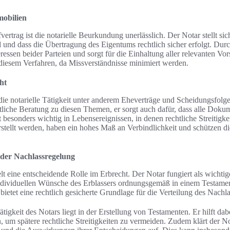
mobilien
rtrag ist die notarielle Beurkundung unerlässlich. Der Notar stellt sich
d und dass die Übertragung des Eigentums rechtlich sicher erfolgt. Dur
teressen beider Parteien und sorgt für die Einhaltung aller relevanten Vo
 diesem Verfahren, da Missverständnisse minimiert werden.
ht
die notarielle Tätigkeit unter anderem Eheverträge und Scheidungsfol
htliche Beratung zu diesen Themen, er sorgt auch dafür, dass alle Dokum
t besonders wichtig in Lebensereignissen, in denen rechtliche Streitigke
stellt werden, haben ein hohes Maß an Verbindlichkeit und schützen die
i der Nachlassregelung
lt eine entscheidende Rolle im Erbrecht. Der Notar fungiert als wichti
 individuellen Wünsche des Erblassers ordnungsgemäß in einem Testame
bietet eine rechtlich gesicherte Grundlage für die Verteilung des Nachla
ätigkeit des Notars liegt in der Erstellung von Testamenten. Er hilft dab
 um spätere rechtliche Streitigkeiten zu vermeiden. Zudem klärt der No