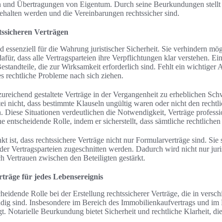
nd Übertragungen von Eigentum. Durch seine Beurkundungen stellt er 
ehalten werden und die Vereinbarungen rechtssicher sind.
tssicheren Verträgen
d essenziell für die Wahrung juristischer Sicherheit. Sie verhindern mög
afür, dass alle Vertragsparteien ihre Verpflichtungen klar verstehen. Ein
estandteile, die zur Wirksamkeit erforderlich sind. Fehlt ein wichtiger A
es rechtliche Probleme nach sich ziehen.
zureichend gestaltete Verträge in der Vergangenheit zu erheblichen Schw
tei nicht, dass bestimmte Klauseln ungültig waren oder nicht den recht
. Diese Situationen verdeutlichen die Notwendigkeit, Verträge professi
ine entscheidende Rolle, indem er sicherstellt, dass sämtliche rechtlich
t ist, dass rechtssichere Verträge nicht nur Formularverträge sind. Sie s
der Vertragsparteien zugeschnitten werden. Dadurch wird nicht nur juri
h Vertrauen zwischen den Beteiligten gestärkt.
rträge für jedes Lebensereignis
cheidende Rolle bei der Erstellung rechtssicherer Verträge, die in versc
ig sind. Insbesondere im Bereich des Immobilienkaufvertrags und im F
t. Notarielle Beurkundung bietet Sicherheit und rechtliche Klarheit, die 