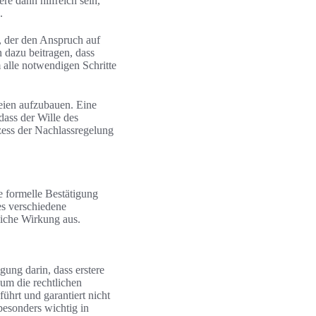
e dann hilfreich sein,
.
n, der den Anspruch auf
n dazu beitragen, dass
 alle notwendigen Schritte
teien aufzubauen. Eine
dass der Wille des
ozess der Nachlassregelung
ne formelle Bestätigung
es verschiedene
liche Wirkung aus.
gung darin, dass erstere
 um die rechtlichen
hrt und garantiert nicht
besonders wichtig in