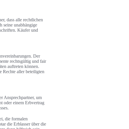
er, dass alle rechtlichen
ch seine unabhängige
rschriften. Käufer und
genvereinbarungen. Der
ente rechtsgültig und fair
iten auftreten können.
 Rechte aller beteiligten
ger Ansprechpartner, um
nt oder einem Erbvertrag
sses.
ei, die formalen
tar die Erblasser über die