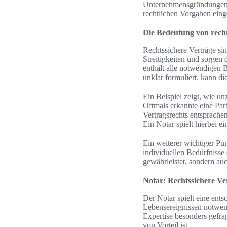
Unternehmensgründungen u
rechtlichen Vorgaben eing
Die Bedeutung von rech
Rechtssichere Verträge sin
Streitigkeiten und sorgen d
enthält alle notwendigen B
unklar formuliert, kann di
Ein Beispiel zeigt, wie un
Oftmals erkannte eine Par
Vertragsrechts entsprachen
Ein Notar spielt hierbei e
Ein weiterer wichtiger Punk
individuellen Bedürfnisse 
gewährleistet, sondern auc
Notar: Rechtssichere Ve
Der Notar spielt eine ents
Lebensereignissen notwend
Expertise besonders gefrag
von Vorteil ist.