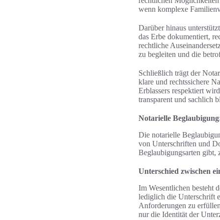
rechtlichen Möglichkeiten
wenn komplexe Familienve
Darüber hinaus unterstütz
das Erbe dokumentiert, rec
rechtliche Auseinanderset
zu begleiten und die betro
Schließlich trägt der Not
klare und rechtssichere Na
Erblassers respektiert wir
transparent und sachlich bl
Notarielle Beglaubigung:
Die notarielle Beglaubigun
von Unterschriften und Do
Beglaubigungsarten gibt, 
Unterschied zwischen ei
Im Wesentlichen besteht d
lediglich die Unterschrift 
Anforderungen zu erfüllen
nur die Identität der Unte