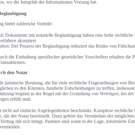
n, wo die Integrität der Informationen Vorrang hat.
 Beglaubigung
g bietet zahlreiche Vorteile:
it
: Dokumente mit notarielle Beglaubigung haben eine hohe rechtliche 
erfahren akzeptiert.
ation
: Der Prozess der Beglaubigung reduziert das Risiko von Fälsch
urch die Einhaltung spezifischer gesetzlicher Vorschriften erhalten die P
Transaktionen.
rch den Notar
e juristische Beratung, die für viele rechtliche Fragestellungen von Be
lichen es den Klienten, fundierte Entscheidungen zu treffen, insbeson
stützung beginnt in der Regel mit der
Gestaltung von Verträgen
, bei der
gen erfüllt sind.
ist nicht auf einfache Angelegenheiten beschränkt. Komplexe rechtliche 
yse, die der Notar bereitstellt. Dazu gehört das Verständnis der mögliche
 Vertrag mit sich bringt. Parteien sind somit in der Lage, informierte En
 vermeiden.