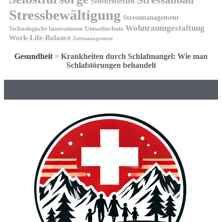
Stressabbau
Selbstreflexion
Stressbewältigung
Stressmanagement
Wohnraumgestaltung
Umweltschutz
Technologische Innovationen
Work-Life-Balance
Zeitmanagement
Gesundheit
>
Krankheiten durch Schlafmangel: Wie man
Schlafstörungen behandelt