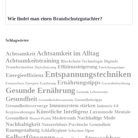
Wie findet man einen Brandschutzgutachter?
Schlagwörter
Achtsamkeit im Alltag
Achtsamkeit
Achtsamkeitstraining
Blockchain-Technologie
Digitale
Effizienzsteigerung
Transformation
Digitalisierung
Einrichtungstipps
Entspannungstechniken
Energieeffizienz
Ernährungstipps
Erneuerbare Energien
Gartenbeleuchtung
Ernährung
Gesunde Ernährung
Gesunde Lebensweise
Gesundheit
Gesundheitstipps
Gesundheitsbewusstsein
Gesundheitsvorsorge
Immunsystem stärken
Industrie 4.0
Künstliche Intelligenz
Luxusmode
Mentale
Kryptowährungen
Nachhaltige Mode
Gesundheit
Modetrends
Mental Health
Nachhaltigkeit
Naturerlebnis
Psychische Gesundheit
Raumgestaltung
Schlafhygiene
Schweizer Alpen
Selbstfürsorge