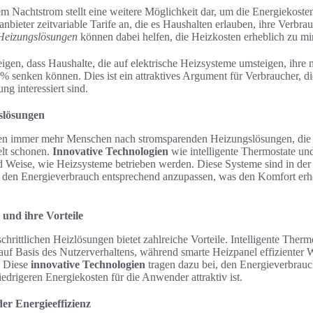
 Nachtstrom stellt eine weitere Möglichkeit dar, um die Energiekosten 
nbieter zeitvariable Tarife an, die es Haushalten erlauben, ihre Verbra
Heizungslösungen
können dabei helfen, die Heizkosten erheblich zu mi
igen, dass Haushalte, die auf elektrische Heizsysteme umsteigen, ihre
% senken können. Dies ist ein attraktives Argument für Verbraucher, di
ng interessiert sind.
slösungen
eben immer mehr Menschen nach stromsparenden Heizungslösungen, die
lt schonen.
Innovative Technologien
wie intelligente Thermostate un
nd Weise, wie Heizsysteme betrieben werden. Diese Systeme sind in der 
 den Energieverbrauch entsprechend anzupassen, was den Komfort erhö
 und ihre Vorteile
rittlichen Heizlösungen bietet zahlreiche Vorteile. Intelligente Therm
auf Basis des Nutzerverhaltens, während smarte Heizpanel effiziente
. Diese
innovative Technologien
tragen dazu bei, den Energieverbrauc
edrigeren Energiekosten für die Anwender attraktiv ist.
er Energieeffizienz