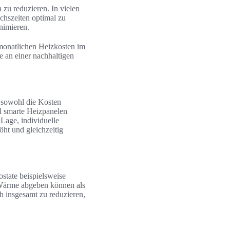
zu reduzieren. In vielen
uchszeiten optimal zu
nimieren.
 monatlichen Heizkosten im
e an einer nachhaltigen
 sowohl die Kosten
d smarte Heizpanelen
Lage, individuelle
ht und gleichzeitig
ostate beispielsweise
r Wärme abgeben können als
h insgesamt zu reduzieren,