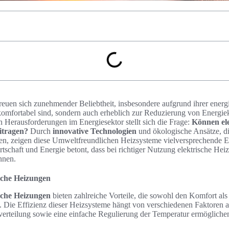
reuen sich zunehmender Beliebtheit, insbesondere aufgrund ihrer energi
komfortabel sind, sondern auch erheblich zur Reduzierung von Energie
n Herausforderungen im Energiesektor stellt sich die Frage:
Können ele
itragen?
Durch
innovative Technologien
und ökologische Ansätze, d
en, zeigen diese Umweltfreundlichen Heizsysteme vielversprechende E
tschaft und Energie betont, dass bei richtiger Nutzung elektrische He
nnen.
ische Heizungen
ische Heizungen
bieten zahlreiche Vorteile, die sowohl den Komfort als
 Die Effizienz dieser Heizsysteme hängt von verschiedenen Faktoren ab
rteilung sowie eine einfache Regulierung der Temperatur ermögliche