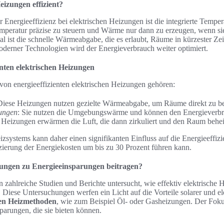
eizungen effizient?
 Energieeffizienz bei elektrischen Heizungen ist die integrierte Tempe
mperatur präzise zu steuern und Wärme nur dann zu erzeugen, wenn sie
l ist die schnelle Wärmeabgabe, die es erlaubt, Räume in kürzester Ze
erner Technologien wird der Energieverbrauch weiter optimiert.
enten elektrischen Heizungen
on energieeffizienten elektrischen Heizungen gehören:
Diese Heizungen nutzen gezielte Wärmeabgabe, um Räume direkt zu b
ungen
: Sie nutzen die Umgebungswärme und können den Energieverbra
 Heizungen erwärmen die Luft, die dann zirkuliert und den Raum behei
izsystems kann daher einen signifikanten Einfluss auf die Energieeffi
ierung der Energiekosten um bis zu 30 Prozent führen kann.
zungen zu Energieeinsparungen beitragen?
n zahlreiche Studien und Berichte untersucht, wie effektiv elektrische
 Diese Untersuchungen werfen ein Licht auf die Vorteile solarer und e
llen Heizmethoden
, wie zum Beispiel Öl- oder Gasheizungen. Der Fokus 
parungen, die sie bieten können.