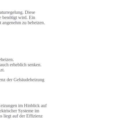
raturregelung. Diese
 benötigt wird. Ein
it angenehm zu beheizen.
eheizen.
uch erheblich senken.
zt.
zienz der Gebäudeheizung
 Heizungen im Hinblick auf
lektrischer Systeme im
liegt auf der Effizienz