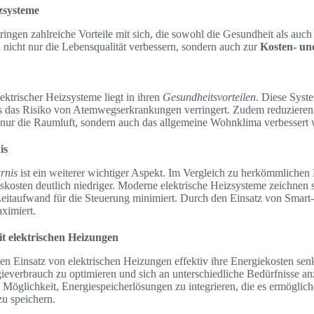
izsysteme
ingen zahlreiche Vorteile mit sich, die sowohl die Gesundheit als auch 
n nicht nur die Lebensqualität verbessern, sondern auch zur
Kosten- un
lektrischer Heizsysteme liegt in ihren
Gesundheitsvorteilen
. Diese Syst
as das Risiko von Atemwegserkrankungen verringert. Zudem reduzieren
nur die Raumluft, sondern auch das allgemeine Wohnklima verbessert 
is
rnis
ist ein weiterer wichtiger Aspekt. Im Vergleich zu herkömmlichen
gskosten deutlich niedriger. Moderne elektrische Heizsysteme zeichnen s
eitaufwand für die Steuerung minimiert. Durch den Einsatz von Smar
aximiert.
t elektrischen Heizungen
n Einsatz von elektrischen Heizungen effektiv ihre Energiekosten se
ieverbrauch zu optimieren und sich an unterschiedliche Bedürfnisse a
ie Möglichkeit, Energiespeicherlösungen zu integrieren, die es ermögli
zu speichern.