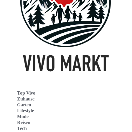
Top Vivo
Zuhause
Garten
Lifestyle
Mode
Reisen
Tech