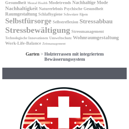
Nachhaltige Mode
Gesundheit
Modetrends
Mental Health
Nachhaltigkeit
Naturerlebnis
Psychische Gesundheit
Raumgestaltung
Schlafhygiene
Schweizer Alpen
Selbstfürsorge
Stressabbau
Selbstreflexion
Stressbewältigung
Stressmanagement
Wohnraumgestaltung
Umweltschutz
Technologische Innovationen
Work-Life-Balance
Zeitmanagement
Garten
>
Holzterrassen mit integriertem
Bewässerungssystem