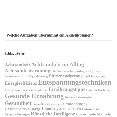
Welche Aufgaben übernimmt ein Akustikplaner?
Schlagwörter
Achtsamkeit im Alltag
Achtsamkeit
Achtsamkeitstraining
Blockchain-Technologie
Digitale
Effizienzsteigerung
Transformation
Digitalisierung
Einrichtungstipps
Entspannungstechniken
Energieeffizienz
Ernährungstipps
Erneuerbare Energien
Gartenbeleuchtung
Ernährung
Gesunde Ernährung
Gesunde Lebensweise
Gesundheit
Gesundheitstipps
Gesundheitsbewusstsein
Gesundheitsvorsorge
Immunsystem stärken
Industrie 4.0
Künstliche Intelligenz
Luxusmode
Mentale
Kryptowährungen