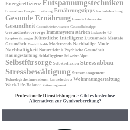
Entspannungstechniken
Energieeffizienz
Ernährungstipps
Erneuerbare Energien
Gartenbeleuchtung
Ernährung
Gesunde Ernährung
Gesunde Lebensweise
Gesundheit
Gesundheitstipps
Gesundheitsbewusstsein
Gesundheitsvorsorge
Immunsystem stärken
Industrie 4.0
Künstliche Intelligenz
Luxusmode
Mentale
Kryptowährungen
Nachhaltige Mode
Gesundheit
Modetrends
Mental Health
Nachhaltigkeit
Naturerlebnis
Psychische Gesundheit
Raumgestaltung
Schlafhygiene
Schweizer Alpen
Selbstfürsorge
Stressabbau
Selbstreflexion
Stressbewältigung
Stressmanagement
Wohnraumgestaltung
Umweltschutz
Technologische Innovationen
Work-Life-Balance
Zeitmanagement
Professionelle Dienstleistungen
>
Gibt es kostenlose
Alternativen zur Gymivorbereitung?