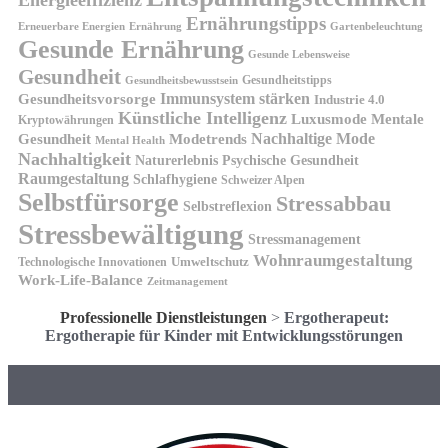
Energieeffizienz
Ernährungstipps
Erneuerbare Energien
Gartenbeleuchtung
Ernährung
Gesunde Ernährung
Gesunde Lebensweise
Gesundheit
Gesundheitstipps
Gesundheitsbewusstsein
Gesundheitsvorsorge
Immunsystem stärken
Industrie 4.0
Künstliche Intelligenz
Luxusmode
Mentale
Kryptowährungen
Nachhaltige Mode
Gesundheit
Modetrends
Mental Health
Nachhaltigkeit
Naturerlebnis
Psychische Gesundheit
Raumgestaltung
Schlafhygiene
Schweizer Alpen
Selbstfürsorge
Stressabbau
Selbstreflexion
Stressbewältigung
Stressmanagement
Wohnraumgestaltung
Umweltschutz
Technologische Innovationen
Work-Life-Balance
Zeitmanagement
Professionelle Dienstleistungen
>
Ergotherapeut:
Ergotherapie für Kinder mit Entwicklungsstörungen