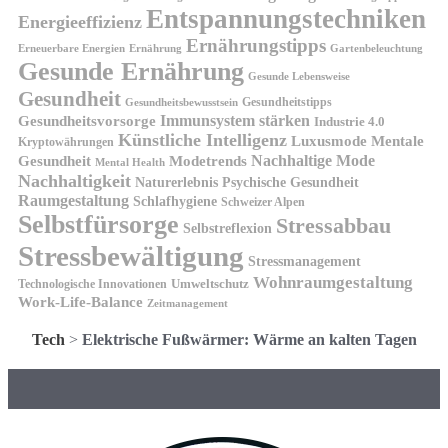
Entspannungstechniken
Energieeffizienz
Ernährungstipps
Erneuerbare Energien
Gartenbeleuchtung
Ernährung
Gesunde Ernährung
Gesunde Lebensweise
Gesundheit
Gesundheitstipps
Gesundheitsbewusstsein
Gesundheitsvorsorge
Immunsystem stärken
Industrie 4.0
Künstliche Intelligenz
Luxusmode
Mentale
Kryptowährungen
Nachhaltige Mode
Gesundheit
Modetrends
Mental Health
Nachhaltigkeit
Naturerlebnis
Psychische Gesundheit
Raumgestaltung
Schlafhygiene
Schweizer Alpen
Selbstfürsorge
Stressabbau
Selbstreflexion
Stressbewältigung
Stressmanagement
Wohnraumgestaltung
Umweltschutz
Technologische Innovationen
Work-Life-Balance
Zeitmanagement
Tech
>
Elektrische Fußwärmer: Wärme an kalten Tagen