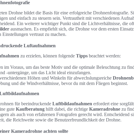
hnenfotografie
en Drohne bildet die Basis für eine erfolgreiche Drohnenfotografie. Sie
gen und einfach zu steuern sein. Vertrautheit mit verschiedenen Auf
scheidend. Ein weiterer wichtiger Punkt sind die Lichtverhältnisse, die o
lder
ausmachen. Es empfiehlt sich, die Drohne vor dem ersten Einsatz
n Einstellungen vertraut zu machen.
indruckende Luftaufnahmen
ufnahmen
zu erzielen, können folgende
Tipps
beachtet werden:
n im Voraus, um das beste Motiv und die optimale Beleuchtung zu fin
d -untergänge, um das Licht ideal einzufangen.
 verschiedenen Höhen und Winkeln für abwechslungsreiche
Drohnenbi
bung und die Windverhältnisse, bevor du mit dem Fliegen beginnst.
 Luftbildaufnahmen
Drohnen für beeindruckende
Luftbildaufnahmen
erfordert eine sorgfäl
ine gute
Kaufberatung
hilft dabei, die richtige
Kameradrohne
zu fin
ern als auch von erfahrenen Fotografen gerecht wird. Entscheidend si
eit, die Reichweite sowie die Benutzerfreundlichkeit der Drohne.
iner Kameradrohne achten sollte