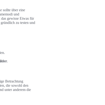
 sollte über eine
nahmemodi und
ft das gewisse Etwas für
 gründlich zu testen und
den.
lder
.
tige Betrachtung
den, die sowohl den
nd unter anderem die