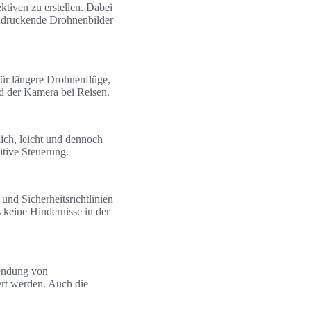
tiven zu erstellen. Dabei
ndruckende Drohnenbilder
für längere Drohnenflüge,
nd der Kamera bei Reisen.
lich, leicht und dennoch
itive Steuerung.
und Sicherheitsrichtlinien
 keine Hindernisse in der
wendung von
ert werden. Auch die