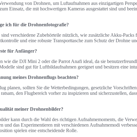
 Verwendung von Drohnen, um Luftaufnahmen aus einzigartigen Perspek
 Einsatz, die mit hochwertigen Kameras ausgestattet sind und beei
e ich für die Drohnenfotografie?
 sind verschiedene Zubehörteile nützlich, wie zusätzliche Akku-Packs 
htkontrolle und eine robuste Transporttasche zum Schutz der Drohne u
este für Anfänger?
 wie die DJI Mini 2 oder die Parrot Anafi ideal, da sie benutzerfreund
 Modelle sind gut für Luftbildaufnahmen geeignet und besitzen eine intu
Planung meines Drohnenflugs beachten?
g planen, sollten Sie die Wetterbedingungen, gesetzliche Vorschriften 
ratsam, den Flugbereich vorher zu inspizieren und sicherzustellen, dass
Qualität meiner Drohnenbilder?
bilder kann durch die Wahl des richtigen Aufnahmemoments, die Ver
iken und das Experimentieren mit verschiedenen Aufnahmemodi verbess
ition spielen eine entscheidende Rolle.