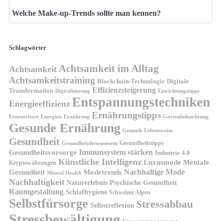
Welche Make-up-Trends sollte man kennen?
Schlagwörter
Achtsamkeit im Alltag
Achtsamkeit
Achtsamkeitstraining
Blockchain-Technologie
Digitale
Effizienzsteigerung
Transformation
Digitalisierung
Einrichtungstipps
Entspannungstechniken
Energieeffizienz
Ernährungstipps
Erneuerbare Energien
Gartenbeleuchtung
Ernährung
Gesunde Ernährung
Gesunde Lebensweise
Gesundheit
Gesundheitstipps
Gesundheitsbewusstsein
Gesundheitsvorsorge
Immunsystem stärken
Industrie 4.0
Künstliche Intelligenz
Luxusmode
Mentale
Kryptowährungen
Nachhaltige Mode
Gesundheit
Modetrends
Mental Health
Nachhaltigkeit
Naturerlebnis
Psychische Gesundheit
Raumgestaltung
Schlafhygiene
Schweizer Alpen
Selbstfürsorge
Stressabbau
Selbstreflexion
Stressbewältigung