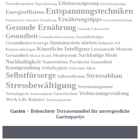
Effizienzsteigerung
Transformation
Digitalisierung
Einrichtungstipps
Entspannungstechniken
Energieeffizienz
Ernährungstipps
Erneuerbare Energien
Gartenbeleuchtung
Ernährung
Gesunde Ernährung
Gesunde Lebensweise
Gesundheit
Gesundheitstipps
Gesundheitsbewusstsein
Gesundheitsvorsorge
Immunsystem stärken
Industrie 4.0
Künstliche Intelligenz
Luxusmode
Mentale
Kryptowährungen
Nachhaltige Mode
Gesundheit
Modetrends
Mental Health
Nachhaltigkeit
Naturerlebnis
Psychische Gesundheit
Raumgestaltung
Schlafhygiene
Schweizer Alpen
Selbstfürsorge
Stressabbau
Selbstreflexion
Stressbewältigung
Stressmanagement
Wohnraumgestaltung
Umweltschutz
Technologische Innovationen
Work-Life-Balance
Zeitmanagement
Garten
>
Beleuchtete Terrassenmöbel für unvergessliche
Gartenpartys