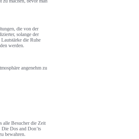
raut zu machen, bevor man
tungen, die von der
ierter, solange der
 Lautstärke die Ruhe
eden werden.
 Atmosphäre angenehm zu
 alle Besucher die Zeit
. Die Dos and Don’ts
 zu bewahren.