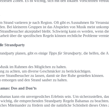
eziellen Zonen. Es ist wichtig, sich mit den lokalen Vorschriften vert
n
 Strand variieren je nach Region. Oft gibt es Ausnahmen für Veranstal
n. Bei kleineren Gruppen ist das Abspielen von Musik meist unkompliz
Strandbesucher akzeptabel bleibt. Schwierig kann es werden, wenn die
larheit über die spezifischen Regeln können rechtliche Probleme vermi
lle Strandparty
trandparty planen, gibt es einige
Tipps für Strandparty
, die helfen, die
 Musik im Rahmen des Möglichen zu halten.
ung zu achten, um diverse Geschmäcker zu berücksichtigen.
ere Strandbesucher zu lassen, damit sie ihre Ruhe genießen können.
zu entsorgen und den Strand sauber zu halten.
amas: Dos and Don’ts
ahamas kann ein unvergessliches Erlebnis sein. Um sicherzustellen, dass
s wichtig, die entsprechenden Strandparty Regeln Bahamas zu beachten
sches Miteinander zu fördern und die natürliche Schönheit dieses Ortes