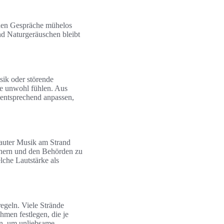
nnen Gespräche mühelos
d Naturgeräuschen bleibt
ik oder störende
te unwohl fühlen. Aus
 entsprechend anpassen,
lauter Musik am Strand
uchern und den Behörden zu
lche Lautstärke als
egeln. Viele Strände
hmen festlegen, die je
en, um unliebsame