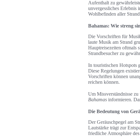
Aufenthalt zu gewährleist
unvergessliches Erlebnis 
Wohlbefinden aller Strand
Bahamas: Wie streng sin
Die Vorschriften für Musi
laute Musik am Strand grun
Hauptreisezeiten oftmals 
Strandbesucher zu gewährl
In touristischen Hotspots 
Diese Regelungen existier
Vorschriften können unan
reichen können.
Um Missverständnisse zu ve
Bahamas
informieren. Dam
Die Bedeutung von Ger
Der Geräuschpegel am Stra
Lautstärke trägt zur Ents
friedliche Atmosphäre des 