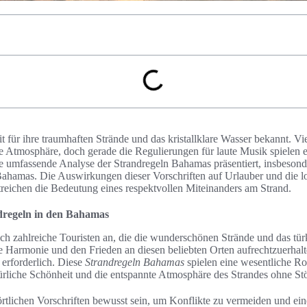
 für ihre traumhaften Strände und das kristallklare Wasser bekannt. Vi
e Atmosphäre, doch gerade die Regulierungen für laute Musik spielen e
ne umfassende Analyse der Strandregeln Bahamas präsentiert, insbesond
Bahamas. Die Auswirkungen dieser Vorschriften auf Urlauber und die l
treichen die Bedeutung eines respektvollen Miteinanders am Strand.
ndregeln in den Bahamas
ch zahlreiche Touristen an, die die wunderschönen Strände und das tür
 Harmonie und den Frieden an diesen beliebten Orten aufrechtzuerhalt
erforderlich. Diese
Strandregeln Bahamas
spielen eine wesentliche Rol
türliche Schönheit und die entspannte Atmosphäre des Strandes ohne S
 örtlichen Vorschriften bewusst sein, um Konflikte zu vermeiden und 