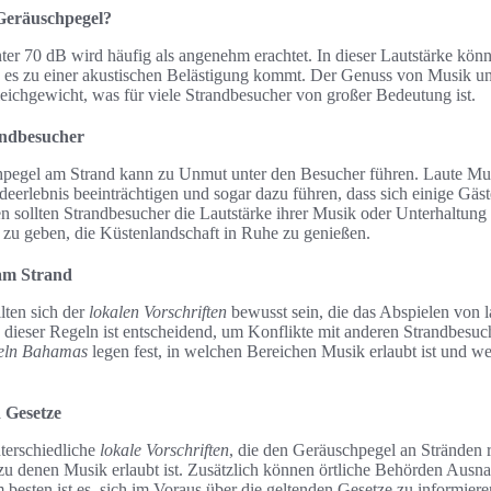
 Geräuschpegel?
ter 70 dB wird häufig als angenehm erachtet. In dieser Lautstärke kö
s es zu einer akustischen Belästigung kommt. Der Genuss von Musik un
ichgewicht, was für viele Strandbesucher von großer Bedeutung ist.
andbesucher
pegel am Strand kann zu Unmut unter den Besucher führen. Laute Mus
erlebnis beeinträchtigen und sogar dazu führen, dass sich einige Gäs
 sollten Strandbesucher die Lautstärke ihrer Musik oder Unterhaltung
zu geben, die Küstenlandschaft in Ruhe zu genießen.
 am Strand
lten sich der
lokalen Vorschriften
bewusst sein, die das Abspielen von 
s dieser Regeln ist entscheidend, um Konflikte mit anderen Strandbes
geln Bahamas
legen fest, in welchen Bereichen Musik erlaubt ist und we
 Gesetze
terschiedliche
lokale Vorschriften
, die den Geräuschpegel an Stränden r
 zu denen Musik erlaubt ist. Zusätzlich können örtliche Behörden Ausna
 besten ist es, sich im Voraus über die geltenden Gesetze zu informier