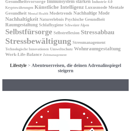
Gesundheitsvorsorge
Immunsystem stärken
Industrie 4.0
Künstliche Intelligenz
Luxusmode
Mentale
Kryptowährungen
Nachhaltige Mode
Gesundheit
Modetrends
Mental Health
Nachhaltigkeit
Naturerlebnis
Psychische Gesundheit
Raumgestaltung
Schlafhygiene
Schweizer Alpen
Selbstfürsorge
Stressabbau
Selbstreflexion
Stressbewältigung
Stressmanagement
Wohnraumgestaltung
Umweltschutz
Technologische Innovationen
Work-Life-Balance
Zeitmanagement
Lifestyle
>
Abenteuerreisen, die deinen Adrenalinspiegel
steigern